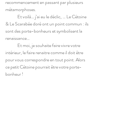
recommencement en passant par plusieurs 
métamorphoses. 
	Et voilà… j’ai eu le déclic, … Le Cétoine 
& Le Scarabée doré ont un point commun : ils 
sont des porte-bonheurs et symbolisent la 
renaissance… 
	Et moi, je souhaite faire vivre votre 
intérieur, le faire renaitre comme il doit être 
pour vous correspondre en tout point. Alors 
ce petit Cétoine pourrait être votre porte-
bonheur !