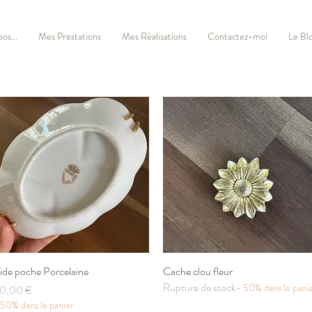
os...
Mes Prestations
Mes Réalisations
Contactez-moi
Le Bl
ide poche Porcelaine
Aperçu rapide
Cache clou fleur
Aperçu rapide
Rupture de stock
- 50% dans le pani
rix
0,00 €
 50% dans le panier