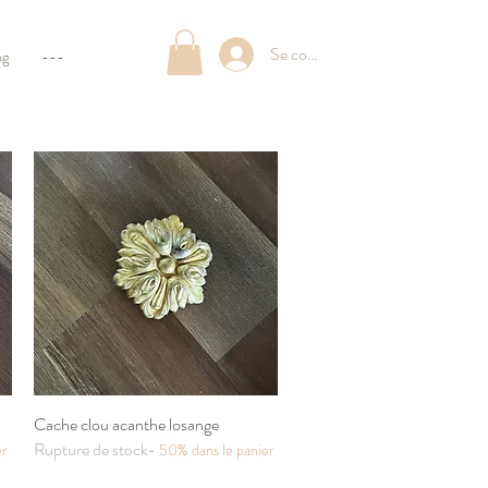
Se connecter
og
---
Cache clou acanthe losange
Aperçu rapide
Rupture de stock
er
- 50% dans le panier